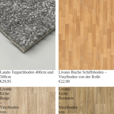
Lando Teppichboden 400cm und
Livano Buche Schiffsboden –
500cm
Vinylboden von der Rolle
€29,95
€22,90
Livano
Livano
Eiche
Eiche
Beige
Bernstein
–
–
Vinylboden
Vinylboden
von
von