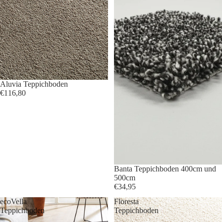
Aluvia Teppichboden
€116,80
Banta Teppichboden 400cm und
500cm
€34,95
ecoVella
Floresta
Teppichboden
Teppichboden