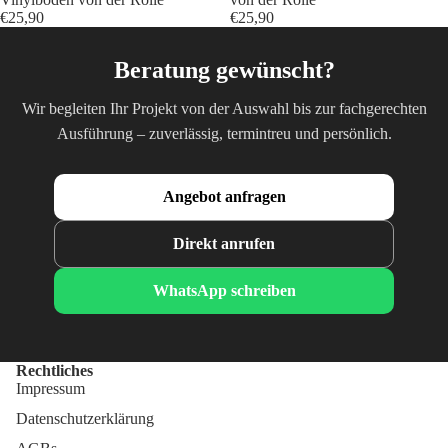
€25,90
€25,90
Beratung gewünscht?
Wir begleiten Ihr Projekt von der Auswahl bis zur fachgerechten
Ausführung – zuverlässig, termintreu und persönlich.
Angebot anfragen
Direkt anrufen
WhatsApp schreiben
Rechtliches
Impressum
Datenschutzerklärung