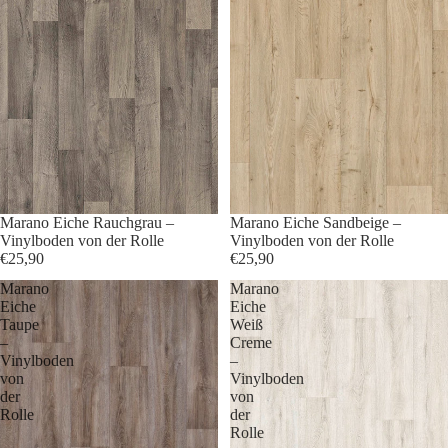
Marano Eiche Rauchgrau –
Marano Eiche Sandbeige –
Vinylboden von der Rolle
Vinylboden von der Rolle
€25,90
€25,90
Marano
Marano
Eiche
Eiche
Taupe
Weiß
–
Creme
Vinylboden
–
von
Vinylboden
der
von
Rolle
der
Rolle