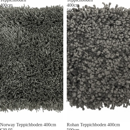
400cm
400cm
500cm
Norway Teppichboden 400cm
Rohan Teppichboden 400cm
€39,95
500cm