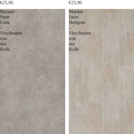
€25,90
€25,90
Marano
Marano
Stein
Stein
Grau
Hellgrau
–
–
Vinylboden
Vinylboden
von
von
der
der
Rolle
Rolle