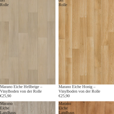
der
der
Rolle
Rolle
Marano Eiche Hellbeige –
Marano Eiche Honig –
Vinylboden von der Rolle
Vinylboden von der Rolle
€25,90
€25,90
Marano
Marano
Eiche
Eiche
Landhaus
Landhaus