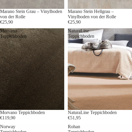
Marano Stein Grau – Vinylboden
Marano Stein Hellgrau –
von der Rolle
Vinylboden von der Rolle
€25,90
€25,90
Morvano
NaturaLine
Teppichboden
Teppichboden
Morvano Teppichboden
NaturaLine Teppichboden
€119,90
€51,95
Norway
Rohan
Teppichboden
Teppichboden