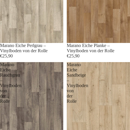
Marano Eiche Perlgrau –
Marano Eiche Planke –
Vinylboden von der Rolle
Vinylboden von der Rolle
€25,90
€25,90
Marano
Marano
Eiche
Eiche
Rauchgrau
Sandbeige
–
–
Vinylboden
Vinylboden
von
von
der
der
Rolle
Rolle