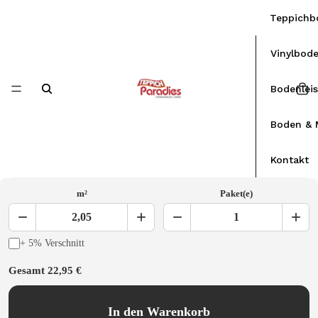
Teppichb
Vinylbod
Bodenlei
Boden & 
Kontakt
m²
Paket(e)
−
+
−
+
2,05
1
+ 5% Verschnitt
Gesamt
22,95 €
In den Warenkorb