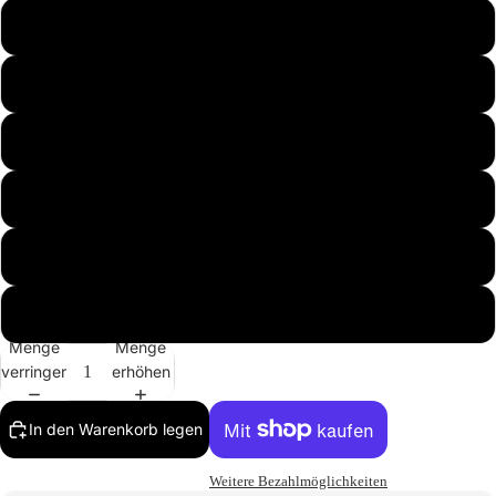
Schwarz
Schwarz Anthrazit
opc-1759747694035
opc-1772111946438
opc-1772113306008
opc-1772113550731
Menge
Menge
verringern
erhöhen
In den Warenkorb legen
Weitere Bezahlmöglichkeiten