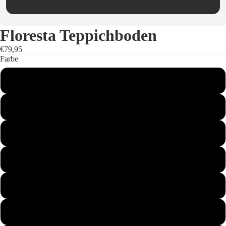
Floresta Teppichboden
€79,95
Farbe
Creme
Braun Hell
Braun Mittel
Braun Dunkel
Kastanienbraun
Grau Braun