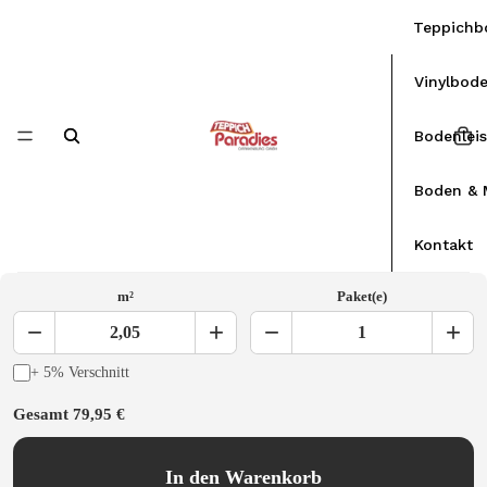
Teppichb
Vinylbod
Bodenlei
Boden & 
Kontakt
m²
Paket(e)
−
+
−
+
2,05
1
+ 5% Verschnitt
Gesamt
79,95 €
In den Warenkorb